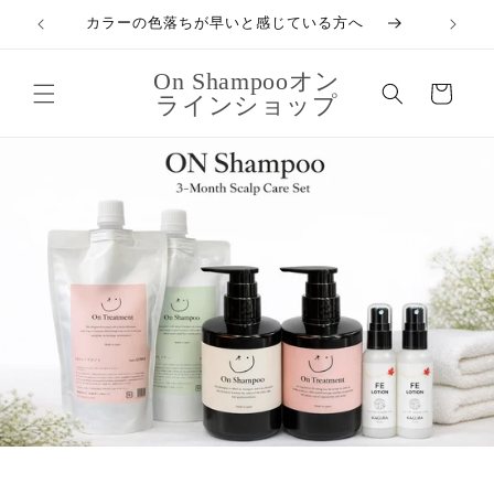
コンテ
カラーの色落ちが早いと感じている方へ
年齢と
ンツに
進む
カ
On Shampooオン
ー
ラインショップ
ト