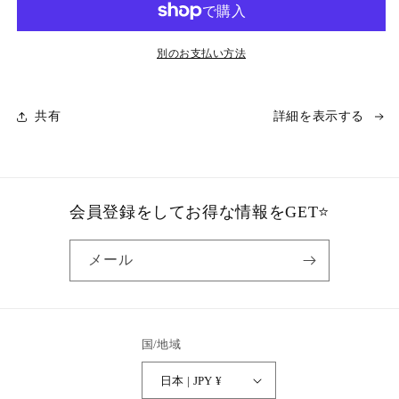
染
染
め
め
を
を
別のお支払い方法
続
続
け
け
共有
詳細を表示する
る
る
人
人
の
の
た
た
め
め
会員登録をしてお得な情報をGET⭐
の
の
「色
「色
メール
落
落
ち
ち
し
し
な
な
国/地域
い」
い」
ON
ON
日本 | JPY ¥
シ
シ