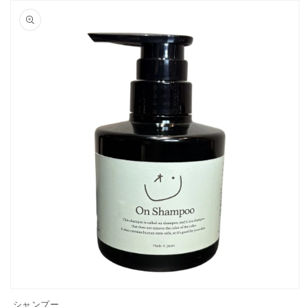
報にス
キップ
モ
シャンプー
ー