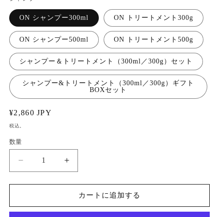
ダ
ル
ON シャンプー300ml
ON トリートメント300g
で
メ
ON シャンプー500ml
ON トリートメント500g
デ
ィ
ア
シャンプー＆トリートメント（300ml／300g）セット
(1)
を
シャンプー&トリートメント（300ml／300g）ギフト
開
BOXセット
く
通
¥2,860 JPY
常
税込。
価
数量
数
格
量
カ
カ
ラ
ラ
ー・
ー・
カートに追加する
白
白
髪
髪